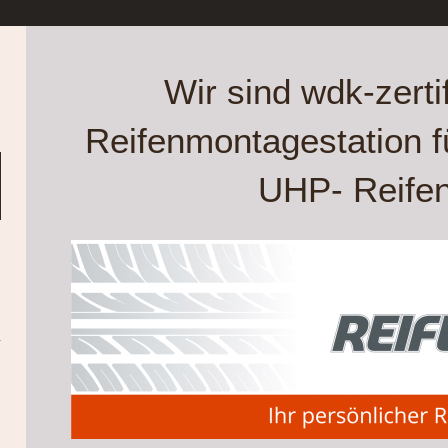
Wir sind wdk-zertif
Reifenmontagestation fü
UHP- Reife