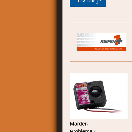
TÜV fällig?
Marder-
Probleme?