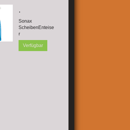
.
Sonax
ScheibenEnteise
r
Verfügbar