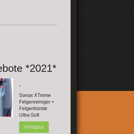
te *2021*
.
Sonax XTreme
Felgenreiniger +
Felgenbürste
Ultra-Soft
Verfügbar