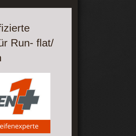
izierte
r Run- flat/
n